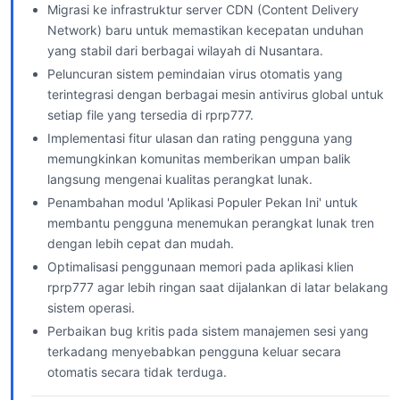
Migrasi ke infrastruktur server CDN (Content Delivery
Network) baru untuk memastikan kecepatan unduhan
yang stabil dari berbagai wilayah di Nusantara.
Peluncuran sistem pemindaian virus otomatis yang
terintegrasi dengan berbagai mesin antivirus global untuk
setiap file yang tersedia di rprp777.
Implementasi fitur ulasan dan rating pengguna yang
memungkinkan komunitas memberikan umpan balik
langsung mengenai kualitas perangkat lunak.
Penambahan modul 'Aplikasi Populer Pekan Ini' untuk
membantu pengguna menemukan perangkat lunak tren
dengan lebih cepat dan mudah.
Optimalisasi penggunaan memori pada aplikasi klien
rprp777 agar lebih ringan saat dijalankan di latar belakang
sistem operasi.
Perbaikan bug kritis pada sistem manajemen sesi yang
terkadang menyebabkan pengguna keluar secara
otomatis secara tidak terduga.