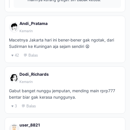
Andi_Pratama
Kemarin
Macetnya Jakarta hari ini bener-bener gak ngotak, dari
Sudirman ke Kuningan aja sejam sendiri 😫
♥ 42
💬 Balas
Dodi_Richards
Kemarin
Gabut banget nunggu jemputan, mending main rprp777
bentar biar gak kerasa nunggunya.
♥ 3
💬 Balas
user_8821