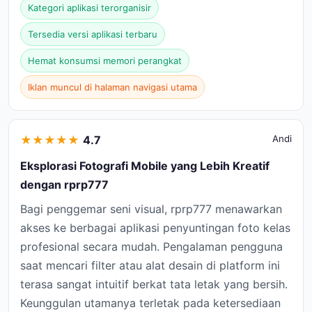
Kategori aplikasi terorganisir
Tersedia versi aplikasi terbaru
Hemat konsumsi memori perangkat
Iklan muncul di halaman navigasi utama
★
★
★
★
★
4.7
Andi
Eksplorasi Fotografi Mobile yang Lebih Kreatif
dengan rprp777
Bagi penggemar seni visual, rprp777 menawarkan
akses ke berbagai aplikasi penyuntingan foto kelas
profesional secara mudah. Pengalaman pengguna
saat mencari filter atau alat desain di platform ini
terasa sangat intuitif berkat tata letak yang bersih.
Keunggulan utamanya terletak pada ketersediaan