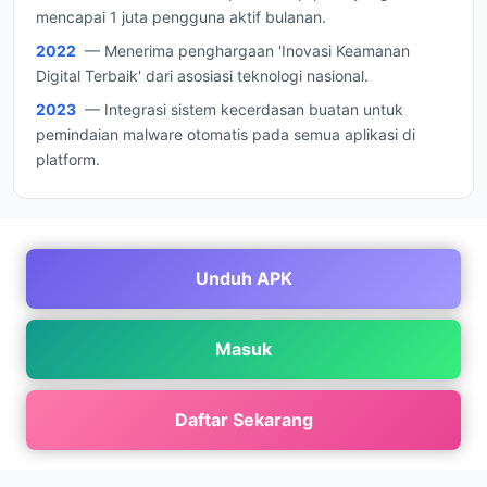
mencapai 1 juta pengguna aktif bulanan.
2022
— Menerima penghargaan 'Inovasi Keamanan
Digital Terbaik' dari asosiasi teknologi nasional.
2023
— Integrasi sistem kecerdasan buatan untuk
pemindaian malware otomatis pada semua aplikasi di
platform.
Unduh APK
Masuk
Daftar Sekarang