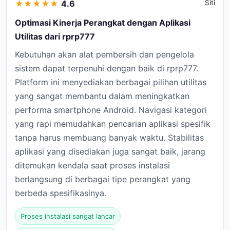
★
★
★
★
★
4.6
Siti
Optimasi Kinerja Perangkat dengan Aplikasi
Utilitas dari rprp777
Kebutuhan akan alat pembersih dan pengelola
sistem dapat terpenuhi dengan baik di rprp777.
Platform ini menyediakan berbagai pilihan utilitas
yang sangat membantu dalam meningkatkan
performa smartphone Android. Navigasi kategori
yang rapi memudahkan pencarian aplikasi spesifik
tanpa harus membuang banyak waktu. Stabilitas
aplikasi yang disediakan juga sangat baik, jarang
ditemukan kendala saat proses instalasi
berlangsung di berbagai tipe perangkat yang
berbeda spesifikasinya.
Proses instalasi sangat lancar