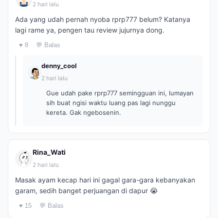
2 hari lalu
Ada yang udah pernah nyoba rprp777 belum? Katanya
lagi rame ya, pengen tau review jujurnya dong.
♥ 8
💬 Balas
denny_cool
2 hari lalu
Gue udah pake rprp777 semingguan ini, lumayan
sih buat ngisi waktu luang pas lagi nunggu
kereta. Gak ngebosenin.
Rina_Wati
2 hari lalu
Masak ayam kecap hari ini gagal gara-gara kebanyakan
garam, sedih banget perjuangan di dapur 😭
♥ 15
💬 Balas