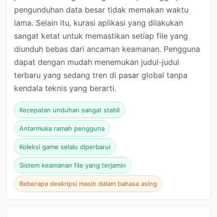
pengunduhan data besar tidak memakan waktu
lama. Selain itu, kurasi aplikasi yang dilakukan
sangat ketat untuk memastikan setiap file yang
diunduh bebas dari ancaman keamanan. Pengguna
dapat dengan mudah menemukan judul-judul
terbaru yang sedang tren di pasar global tanpa
kendala teknis yang berarti.
Kecepatan unduhan sangat stabil
Antarmuka ramah pengguna
Koleksi game selalu diperbarui
Sistem keamanan file yang terjamin
Beberapa deskripsi masih dalam bahasa asing