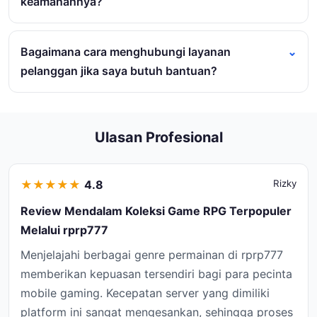
keamanannya?
Bagaimana cara menghubungi layanan
pelanggan jika saya butuh bantuan?
Ulasan Profesional
★
★
★
★
★
4.8
Rizky
Review Mendalam Koleksi Game RPG Terpopuler
Melalui rprp777
Menjelajahi berbagai genre permainan di rprp777
memberikan kepuasan tersendiri bagi para pecinta
mobile gaming. Kecepatan server yang dimiliki
platform ini sangat mengesankan, sehingga proses