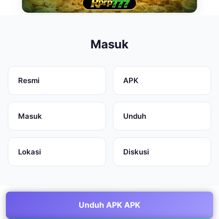
Masuk
Resmi
APK
Masuk
Unduh
Lokasi
Diskusi
Unduh APK APK