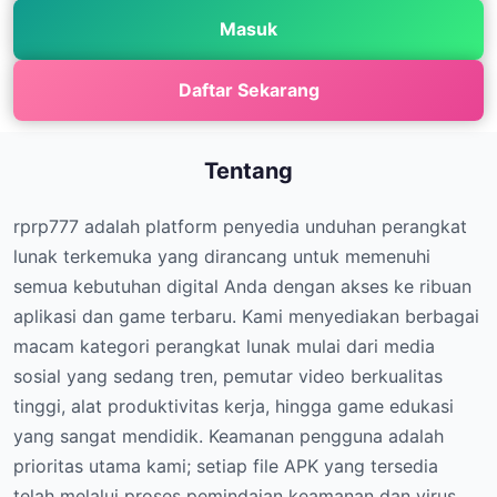
Masuk
Daftar Sekarang
Tentang
rprp777 adalah platform penyedia unduhan perangkat
lunak terkemuka yang dirancang untuk memenuhi
semua kebutuhan digital Anda dengan akses ke ribuan
aplikasi dan game terbaru. Kami menyediakan berbagai
macam kategori perangkat lunak mulai dari media
sosial yang sedang tren, pemutar video berkualitas
tinggi, alat produktivitas kerja, hingga game edukasi
yang sangat mendidik. Keamanan pengguna adalah
prioritas utama kami; setiap file APK yang tersedia
telah melalui proses pemindaian keamanan dan virus